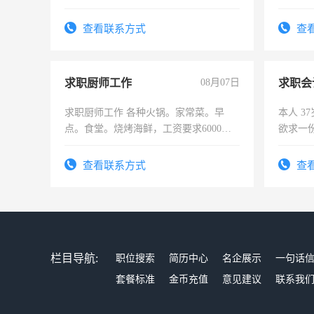
加班。
作和分
结识有
查看联系方式
查
求职厨师工作
08月07日
求职会
求职厨师工作 各种火锅。家常菜。早
本人 3
点。食堂。烧烤海鲜，工资要求6000以
欲求一
上
计证
查看联系方式
查
栏目导航:
职位搜索
简历中心
名企展示
一句话
套餐标准
金币充值
意见建议
联系我