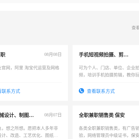
查
兼职
08月08日
手机短视频拍摄、剪辑、抖音快手
业官网，阿里 淘宝代运营及网格
可为个人、门店、单位、企业
频，培训手机拍摄剪辑，教你
可为个人、门店、单位、企业
频，培训手机拍摄剪辑，教你
看联系方式
查看联系方式
音！你也可以成为拍摄达人！
成为拍摄达人！
兼职机械设计、制图、设备改造
08月07日
全职兼职销售类 保安
急，想之所想。愿把本人多年非
各类全职兼职销售类，有广告
设计、改造、工艺优化、图纸制
验，网络管理员中级证书，保