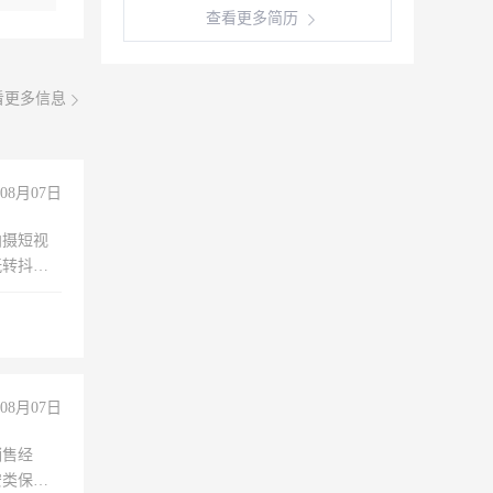
查看更多简历
看更多信息
08月07日
拍摄短视
玩转抖音
拍摄短视
玩转抖
你也可以
08月07日
销售经
安类保安