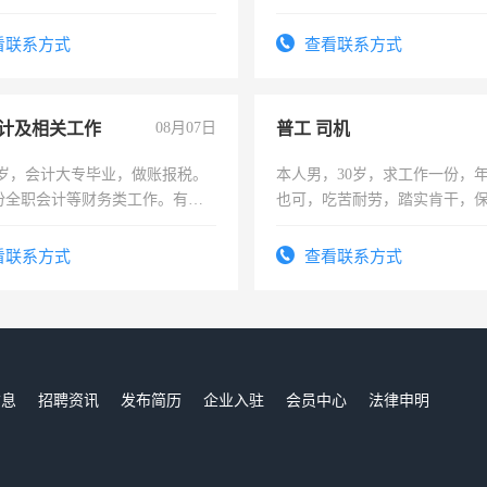
解的经验与您分享。 真诚合作，
队长，形象岗或幼儿园保安，
识之士，共享未来。
有高低压电工证和十几年工作
看联系方式
查看联系方式
计及相关工作
08月07日
普工 司机
7岁，会计大专毕业，做账报税。
本人男，30岁，求工作一份，
份全职会计等财务类工作。有会
也可，吃苦耐劳，踏实肯干，
勿扰
看联系方式
查看联系方式
信息
招聘资讯
发布简历
企业入驻
会员中心
法律申明
们