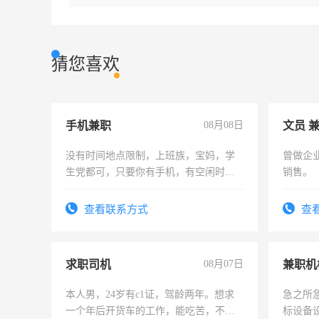
猜您喜欢
手机兼职
08月08日
文员 
没有时间地点限制，上班族，宝妈，学
曾做企
生党都可，只要你有手机，有空闲时
销售。
间，一单一结，一天二三十不成问题，
勤快的四五十，每天挣零花钱没问题！
查看联系方式
查
求职司机
08月07日
本人男，24岁有c1证，驾龄两年。想求
急之所
一个年后开货车的工作，能吃苦，不怕
标设备