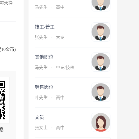
每天挣
马先生
·
高中
技工/普工
张先生
·
大专
10金币)
其他职位
马先生
·
中专/技校
销售岗位
叶先生
·
高中
文员
张女士
·
高中
息