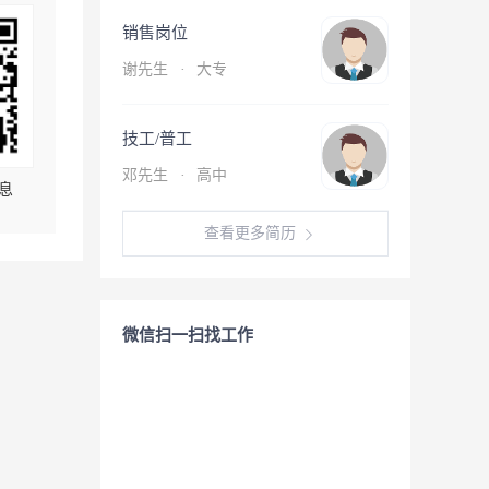
销售岗位
谢先生
·
大专
技工/普工
邓先生
·
高中
息
查看更多简历
微信扫一扫找工作