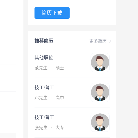
简历下载
推荐简历
更多简历
其他职位
范先生
·
硕士
技工/普工
邓先生
·
高中
技工/普工
张先生
·
大专